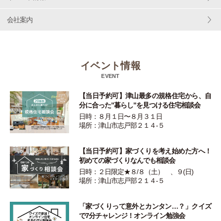
会社案内
イベント情報
EVENT
【当日予約可】津山最多の規格住宅から、自
分に合った”暮らし”を見つける住宅相談会
日時：８月１日〜８月３１日
場所：津山市志戸部２１４-５
【当日予約可】家づくりを考え始めた方へ！
初めての家づくりなんでも相談会
日時：２日限定★８/８（土） 、９(日)
場所：津山市志戸部２１４-５
「家づくりって意外とカンタン…？」クイズ
で7分チャレンジ！オンライン勉強会