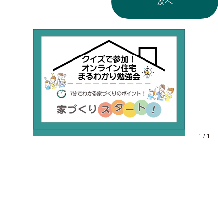
次へ
1
/
1