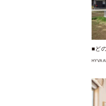
■ど
HYVA 