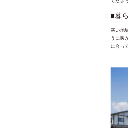
くださ
■暮
寒い地
うに暖
に合っ