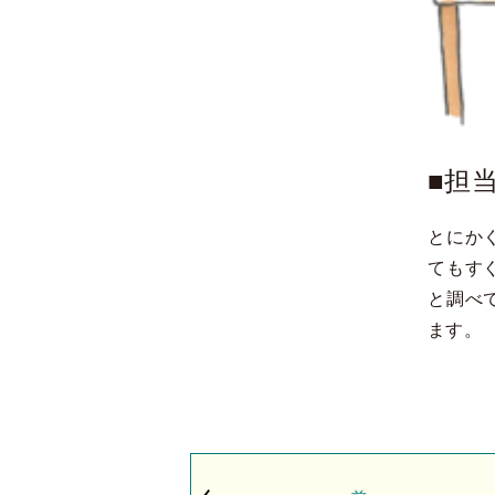
■担
とにか
てもす
と調べ
ます。