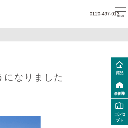
0120-497-013
MENU
商品
うになりました
事例集
コンセ
プト