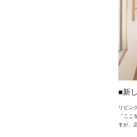
■新
リビン
「ここ
すが、