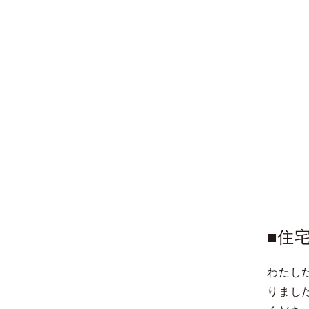
■住
わたし
りまし