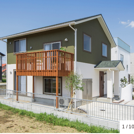
1
/
1