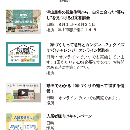
EVENT
津山最多の規格住宅から、自分に合った”暮ら
し”を見つける住宅相談会
日時：８月１日〜８月３１日
場所：津山市志戸部２１４-５
「家づくりって意外とカンタン…？」クイズ
で7分チャレンジ！オンライン勉強会
日時：オンラインでいつでも実施していま
す。1回あたり7~10分必要ですので、お時間
のある時に実施ください。
場所：
動画でわかる！家づくりの知って得する情
報！
日時： オンラインでいつでも閲覧できます。
場所：
入居者様向けキャンペーン
日時：
場所：