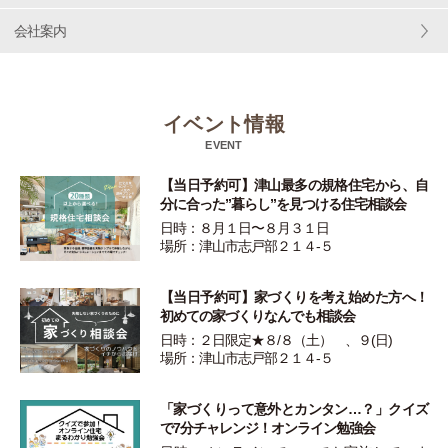
会社案内
イベント情報
EVENT
【当日予約可】津山最多の規格住宅から、自
分に合った”暮らし”を見つける住宅相談会
日時：８月１日〜８月３１日
場所：津山市志戸部２１４-５
【当日予約可】家づくりを考え始めた方へ！
初めての家づくりなんでも相談会
日時：２日限定★８/８（土） 、９(日)
場所：津山市志戸部２１４-５
「家づくりって意外とカンタン…？」クイズ
で7分チャレンジ！オンライン勉強会