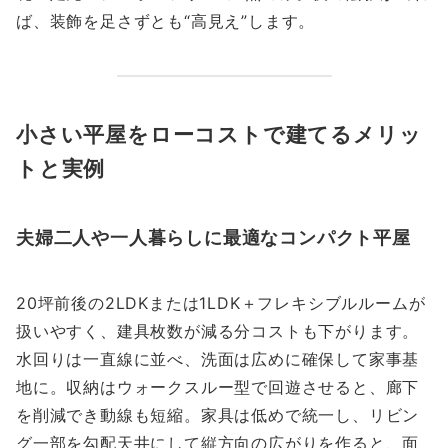
ば、装飾を足さずとも“高見え”します。
小さい平屋をローコストで建てるメリッ
トと実例
夫婦二人や一人暮らしに最適なコンパクト平屋
20坪前後の2LDKまたは1LDK＋フレキシブルルームが
扱いやすく、建具枚数が減る分コストも下がります。
水回りは一直線に並べ、洗面は広めに確保して家事基
地に。収納はウォークスルー型で回遊させると、廊下
を削減でき動線も短縮。家具は低めで統一し、リビン
グ一部を勾配天井にして縦方向の広がりを作ると、面