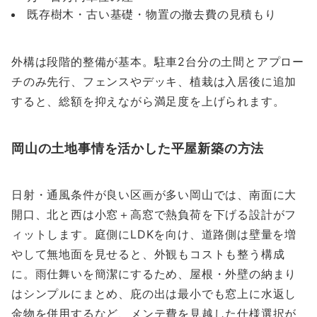
既存樹木・古い基礎・物置の撤去費の見積もり
外構は段階的整備が基本。駐車2台分の土間とアプロー
チのみ先行、フェンスやデッキ、植栽は入居後に追加
すると、総額を抑えながら満足度を上げられます。
岡山の土地事情を活かした平屋新築の方法
日射・通風条件が良い区画が多い岡山では、南面に大
開口、北と西は小窓＋高窓で熱負荷を下げる設計がフ
ィットします。庭側にLDKを向け、道路側は壁量を増
やして無地面を見せると、外観もコストも整う構成
に。雨仕舞いを簡潔にするため、屋根・外壁の納まり
はシンプルにまとめ、庇の出は最小でも窓上に水返し
金物を併用するなど、メンテ費を見越した仕様選択が