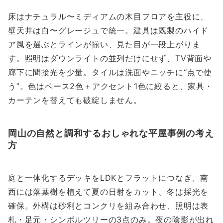
床はナチュラル〜ミディアムの木目フロアを主役に、
壁天井は白〜グレージュで統一。建具は既製のハイド
ア風を選ぶとラインが揃い、見た目が一段上がりま
す。照明はダウンライトの並列だけにせず、TV背面や
廊下に間接光を少量。タイルは洗面やニッチに“点で使
う”。色はベース2色＋アクセント1色に絞ると、家具・
カーテンを替えても破綻しません。
岡山の自然と調和するおしゃれな平屋事例の考え
方
庭と一体化するデッキをLDKとフラットにつなぎ、南
西には落葉樹を植えて夏の日射をカット、冬は採光を
確保。外構は砂利とコンクリを組み合わせ、照明は表
札・足元・シンボルツリーの3点のみ。夜の陰影が出れ