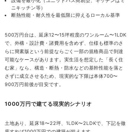
設備を最小化（ユニットバス簡易型、キッチンはミ
ニキッチン等）
断熱性能・耐久性を最低限に抑えるローカル基準
500万円台は、延床12〜15坪程度のワンルーム〜1LDK
で、外構・設計費・諸費用を含めず、仕様も標準のさ
らに簡素版という前提ならごく一部の規格商品で到達
可能なケースがあります。実生活を想定した「長く住
む家」なら、構造・断熱・防水などの基幹性能を落と
さずに成立させるため、現実的な下限は本体700〜
900万円前後が目安です。
1000万円で建てる現実的シナリオ
土地あり、延床18〜22坪、1LDK〜2LDKで、下記を徹
底すれば1000万円での建築が狙えます。