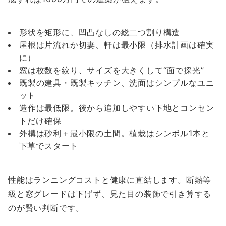
形状を矩形に、凹凸なしの総二つ割り構造
屋根は片流れか切妻、軒は最小限（排水計画は確実
に）
窓は枚数を絞り、サイズを大きくして“面で採光”
既製の建具・既製キッチン、洗面はシンプルなユニ
ット
造作は最低限。後から追加しやすい下地とコンセン
トだけ確保
外構は砂利＋最小限の土間。植栽はシンボル1本と
下草でスタート
性能はランニングコストと健康に直結します。断熱等
級と窓グレードは下げず、見た目の装飾で引き算する
のが賢い判断です。